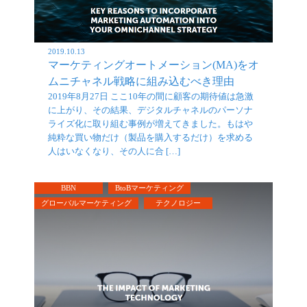
2019.10.13
マーケティングオートメーション(MA)をオ
ムニチャネル戦略に組み込むべき理由
2019年8月27日 ここ10年の間に顧客の期待値は急激
に上がり、その結果、デジタルチャネルのパーソナ
ライズ化に取り組む事例が増えてきました。もはや
純粋な買い物だけ（製品を購入するだけ）を求める
人はいなくなり、その人に合 […]
BBN
BtoBマーケティング
グローバルマーケティング
テクノロジー