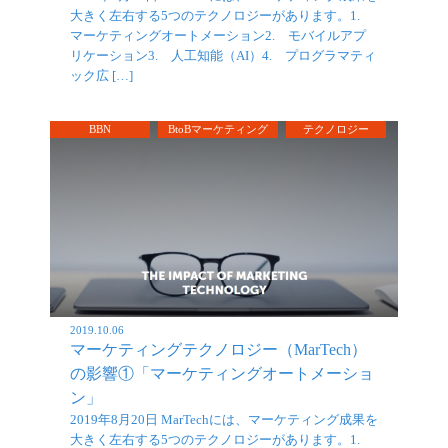
大きく左右する5つのテクノロジーがあります。1.
マーケティングオートメーション2. モバイルアプ
リケーション3. 人工知能（AI）4. プログラマティ
ック広 […]
BBN
BtoBマーケティング
テクノロジー
2019.10.06
マーケティングテクノロジー（MarTech）
の影響①「マーケティングオートメーショ
ン」
2019年8月20日 MarTechには、マーケティング成果を
大きく左右する5つのテクノロジーがあります。1.