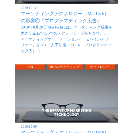
2019.10.12
マーケティングテクノロジー（MarTech）
の影響④「プログラマティック広告」
2019年8月20日 MarTechには、マーケティング成果を
大きく左右する5つのテクノロジーがあります。1.
マーケティングオートメーション2. モバイルアプ
リケーション3. 人工知能（AI）4. プログラマティ
ック広 […]
BBN
BtoBマーケティング
テクノロジー
2019.10.09
マーケティングテクノロジー（MarTech）