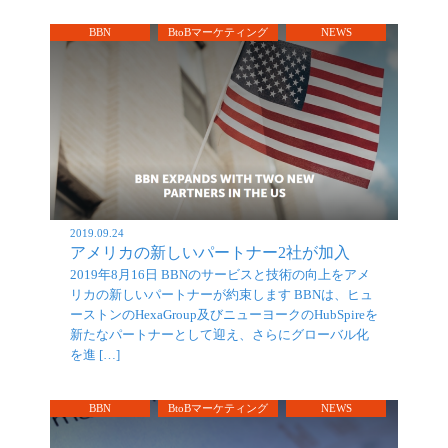
BBN
BtoBマーケティング
NEWS
2019.09.24
アメリカの新しいパートナー2社が加入
2019年8月16日 BBNのサービスと技術の向上をアメ
リカの新しいパートナーが約束します BBNは、ヒュ
ーストンのHexaGroup及びニューヨークのHubSpireを
新たなパートナーとして迎え、さらにグローバル化
を進 […]
BBN
BtoBマーケティング
NEWS