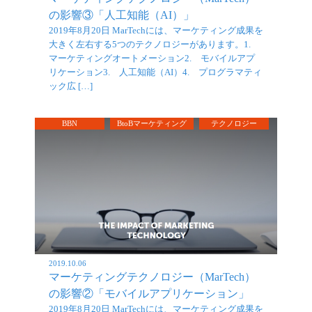
の影響③「人工知能（AI）」
2019年8月20日 MarTechには、マーケティング成果を
大きく左右する5つのテクノロジーがあります。1.
マーケティングオートメーション2. モバイルアプ
リケーション3. 人工知能（AI）4. プログラマティ
ック広 […]
BBN
BtoBマーケティング
テクノロジー
2019.10.06
マーケティングテクノロジー（MarTech）
の影響②「モバイルアプリケーション」
2019年8月20日 MarTechには、マーケティング成果を