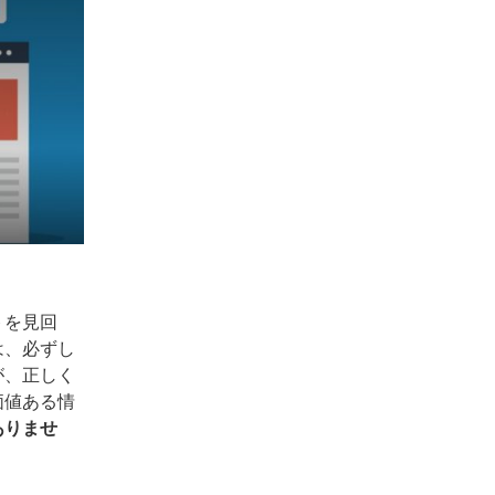
トを見回
は、必ずし
が、正しく
価値ある情
ありませ