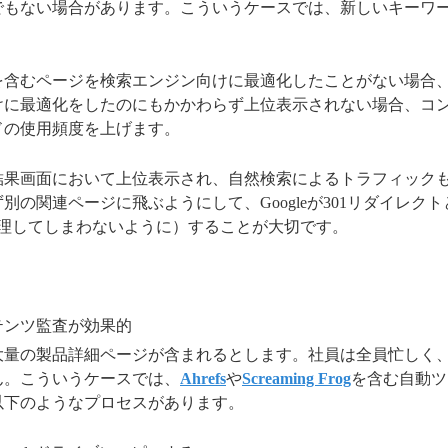
でもない場合があります。こういうケースでは、新しいキーワ
を含むページを検索エンジン向けに最適化したことがない場合
けに最適化をしたのにもかかわらず上位表示されない場合、コ
ドの使用頻度を上げます。
結果画面において上位表示され、自然検索によるトラフィック
の関連ページに飛ぶようにして、Googleが301リダイレク
処理してしまわないように）することが大切です。
テンツ監査が効果的
大量の製品詳細ページが含まれるとします。社員は全員忙しく
ん。こういうケースでは、
Ahrefs
や
Screaming Frog
を含む自動ツ
以下のようなプロセスがあります。