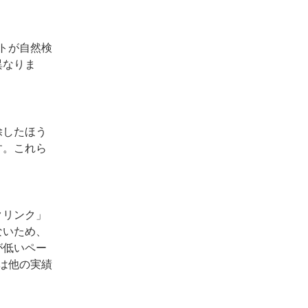
トが自然検
異なりま
除したほう
す。これら
クリンク」
ないため、
が低いペー
は他の実績