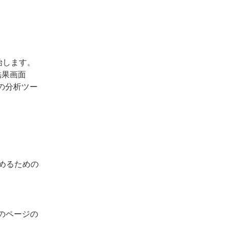
始します。
結果画面
他の分析ツー
めるための
のページの