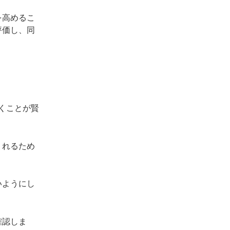
を高めるこ
評価し、同
くことが賢
くれるため
。
いようにし
確認しま