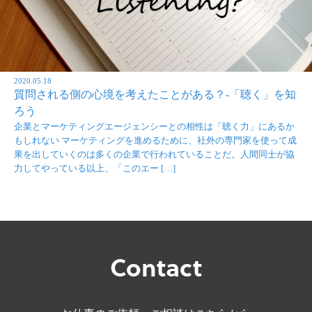
2020.05.18
質問される側の心境を考えたことがある？-「聴く」を知
ろう
企業とマーケティングエージェンシーとの相性は「聴く力」にあるか
もしれない マーケティングを進めるために、社外の専門家を使って成
果を出していくのは多くの企業で行われていることだ。人間同士が協
力してやっている以上、「このエー […]
Contact